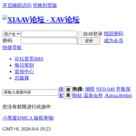
开启辅助访问
切换到宽版
找回密码
自动登录
密码
成为会员
登录
快捷导航
论坛首页
BBS
每日签到
宣传中心
总版规
搜
热搜:
潮喷
NFD-040
齐鲁屌
搜
索
索
电钻
温泉会所
.Raissa.Bellini
您没有权限进行此操作
小黑屋
|
DMCA 版权举报
|
GMT+8, 2026-8-6 10:23