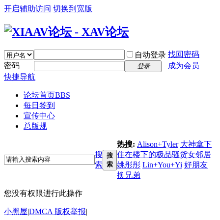
开启辅助访问
切换到宽版
找回密码
自动登录
密码
成为会员
登录
快捷导航
论坛首页
BBS
每日签到
宣传中心
总版规
热搜:
Alison+Tyler
大神拿下
搜
住在楼下的极品骚货女邻居
搜
索
索
姚彤彤
Lin+You+Yi
好朋友
换兄弟
您没有权限进行此操作
小黑屋
|
DMCA 版权举报
|