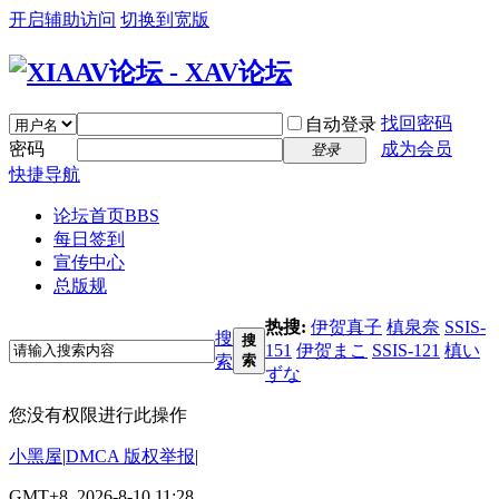
开启辅助访问
切换到宽版
找回密码
自动登录
密码
成为会员
登录
快捷导航
论坛首页
BBS
每日签到
宣传中心
总版规
热搜:
伊贺真子
槙泉奈
SSIS-
搜
搜
151
伊贺まこ
SSIS-121
槙い
索
索
ずな
您没有权限进行此操作
小黑屋
|
DMCA 版权举报
|
GMT+8, 2026-8-10 11:28