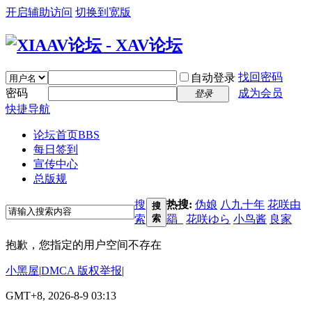
开启辅助访问
切换到宽版
找回密码
自动登录
密码
成为会员
登录
快捷导航
论坛首页
BBS
每日签到
宣传中心
总版规
搜
热搜:
伪娘
八九十年
花咲由
搜
索
索
羂_
花咲ゆら
小鸟酱
良家
抱歉，您指定的用户空间不存在
小黑屋
|
DMCA 版权举报
|
GMT+8, 2026-8-9 03:13