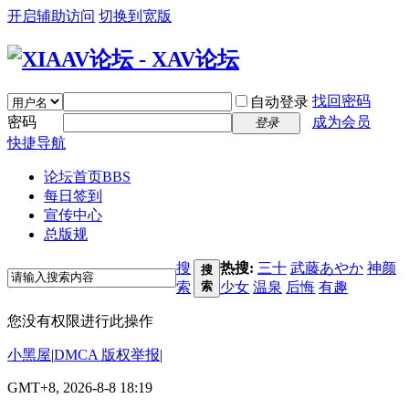
开启辅助访问
切换到宽版
找回密码
自动登录
密码
成为会员
登录
快捷导航
论坛首页
BBS
每日签到
宣传中心
总版规
搜
热搜:
三十
武藤あやか
神颜
搜
索
索
少女
温泉
后悔
有趣
您没有权限进行此操作
小黑屋
|
DMCA 版权举报
|
GMT+8, 2026-8-8 18:19