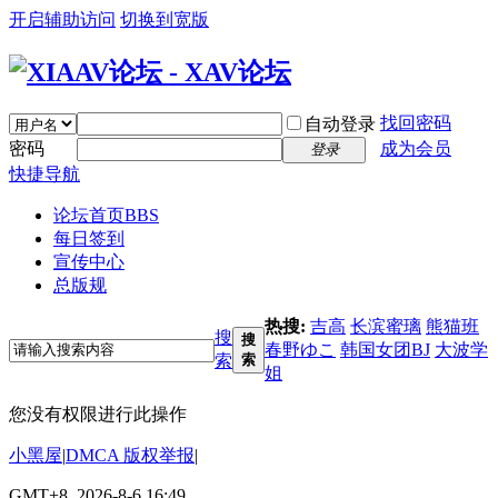
开启辅助访问
切换到宽版
找回密码
自动登录
密码
成为会员
登录
快捷导航
论坛首页
BBS
每日签到
宣传中心
总版规
热搜:
吉高
长滨蜜璃
熊猫班
搜
搜
春野ゆこ
韩国女团BJ
大波学
索
索
姐
您没有权限进行此操作
小黑屋
|
DMCA 版权举报
|
GMT+8, 2026-8-6 16:49