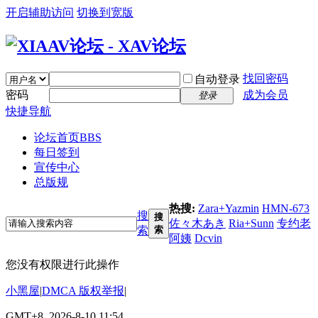
开启辅助访问
切换到宽版
找回密码
自动登录
密码
成为会员
登录
快捷导航
论坛首页
BBS
每日签到
宣传中心
总版规
热搜:
Zara+Yazmin
HMN-673
搜
搜
佐々木あき
Ria+Sunn
专约老
索
索
阿姨
Dcvin
您没有权限进行此操作
小黑屋
|
DMCA 版权举报
|
GMT+8, 2026-8-10 11:54