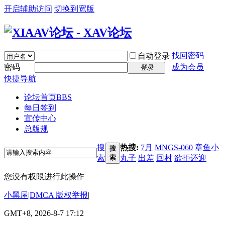
开启辅助访问
切换到宽版
找回密码
自动登录
密码
成为会员
登录
快捷导航
论坛首页
BBS
每日签到
宣传中心
总版规
搜
热搜:
7月
MNGS-060
章鱼小
搜
索
索
丸子
出差
回村
欲拒还迎
您没有权限进行此操作
小黑屋
|
DMCA 版权举报
|
GMT+8, 2026-8-7 17:12