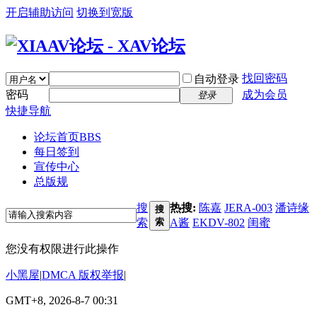
开启辅助访问
切换到宽版
找回密码
自动登录
密码
成为会员
登录
快捷导航
论坛首页
BBS
每日签到
宣传中心
总版规
搜
热搜:
陈嘉
JERA-003
潘诗缘
搜
索
索
A酱
EKDV-802
闺蜜
您没有权限进行此操作
小黑屋
|
DMCA 版权举报
|
GMT+8, 2026-8-7 00:31