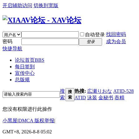
开启辅助访问
切换到宽版
找回密码
自动登录
密码
成为会员
登录
快捷导航
论坛首页
BBS
每日签到
宣传中心
总版规
搜
热搜:
広瀬りおな
ATID-528
搜
索
索
ATID
泳装
金秘书
吞精
您没有权限进行此操作
小黑屋
|
DMCA 版权举报
|
GMT+8, 2026-8-8 05:02