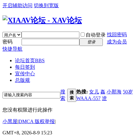
开启辅助访问
切换到宽版
找回密码
自动登录
密码
成为会员
登录
快捷导航
论坛首页
BBS
每日签到
宣传中心
总版规
搜
热搜:
女儿
姦
小那海
50岁
搜
索
索
WAAA-557
逹
您没有权限进行此操作
小黑屋
|
DMCA 版权举报
|
GMT+8, 2026-8-9 15:23