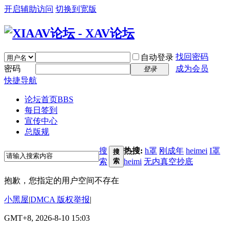
开启辅助访问
切换到宽版
找回密码
自动登录
密码
成为会员
登录
快捷导航
论坛首页
BBS
每日签到
宣传中心
总版规
搜
热搜:
h罩
刚成年
heimei
I罩
搜
索
索
heimi
无内真空抄底
抱歉，您指定的用户空间不存在
小黑屋
|
DMCA 版权举报
|
GMT+8, 2026-8-10 15:03