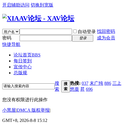
开启辅助访问
切换到宽版
找回密码
自动登录
密码
成为会员
登录
快捷导航
论坛首页
BBS
每日签到
宣传中心
总版规
搜
热搜:
037
末广纯
886
三上
搜
索
索
悠亜
昇
696
您没有权限进行此操作
小黑屋
|
DMCA 版权举报
|
GMT+8, 2026-8-8 15:12