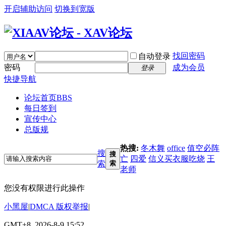
开启辅助访问
切换到宽版
找回密码
自动登录
密码
成为会员
登录
快捷导航
论坛首页
BBS
每日签到
宣传中心
总版规
热搜:
冬木舞
office
值空必阵
搜
搜
亡
四爱
信义买衣服吃烧
王
索
索
老师
您没有权限进行此操作
小黑屋
|
DMCA 版权举报
|
GMT+8, 2026-8-9 15:52