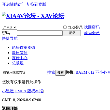
开启辅助访问
切换到宽版
找回密码
自动登录
密码
成为会员
登录
快捷导航
论坛首页
BBS
每日签到
宣传中心
总版规
搜索
热搜:
BAEM-012
不小心
搜索
您没有权限进行此操作
小黑屋
|
DMCA 版权举报
|
GMT+8, 2026-8-9 02:00
返回顶部