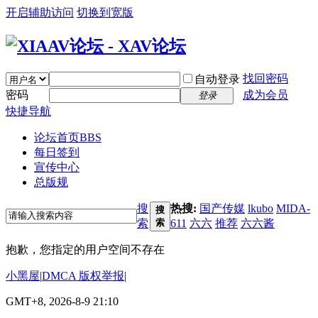
开启辅助访问
切换到宽版
找回密码
自动登录
密码
成为会员
登录
快捷导航
论坛首页
BBS
每日签到
宣传中心
总版规
搜
热搜:
国产传媒
lkubo
MIDA-
搜
索
索
611
六六
推荐
六六酱
抱歉，您指定的用户空间不存在
小黑屋
|
DMCA 版权举报
|
GMT+8, 2026-8-9 21:10