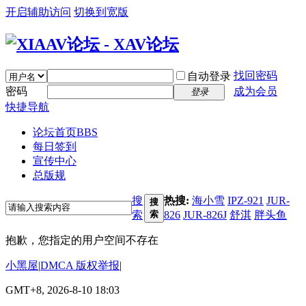
开启辅助访问
切换到宽版
找回密码
自动登录
密码
成为会员
登录
快捷导航
论坛首页
BBS
每日签到
宣传中心
总版规
搜
热搜:
海小雪
IPZ-921
JUR-
搜
索
索
826
JUR-826J
舒淇
胖头鱼
抱歉，您指定的用户空间不存在
小黑屋
|
DMCA 版权举报
|
GMT+8, 2026-8-10 18:03