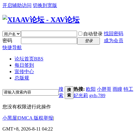
开启辅助访问
切换到宽版
找回密码
自动登录
密码
成为会员
登录
快捷导航
论坛首页
BBS
每日签到
宣传中心
总版规
搜
热搜:
欧阳
小胖哥
雨瞳
特工
搜
索
索
妃光莉
gvh-789
您没有权限进行此操作
小黑屋
|
DMCA 版权举报
|
GMT+8, 2026-8-11 04:22