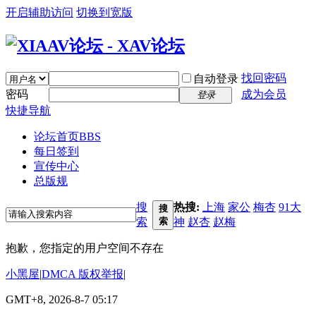
开启辅助访问
切换到宽版
找回密码
自动登录
密码
成为会员
登录
快捷导航
论坛首页
BBS
每日签到
宣传中心
总版规
搜
热搜:
上海
家公
梅杏
91大
搜
索
索
神
赵杏
赵梅
抱歉，您指定的用户空间不存在
小黑屋
|
DMCA 版权举报
|
GMT+8, 2026-8-7 05:17