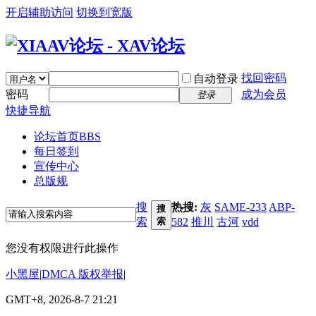
开启辅助访问
切换到宽版
找回密码
自动登录
密码
成为会员
登录
快捷导航
论坛首页
BBS
每日签到
宣传中心
总版规
搜
热搜:
灰
SAME-233
ABP-
搜
索
索
582
推川
古河
vdd
您没有权限进行此操作
小黑屋
|
DMCA 版权举报
|
GMT+8, 2026-8-7 21:21