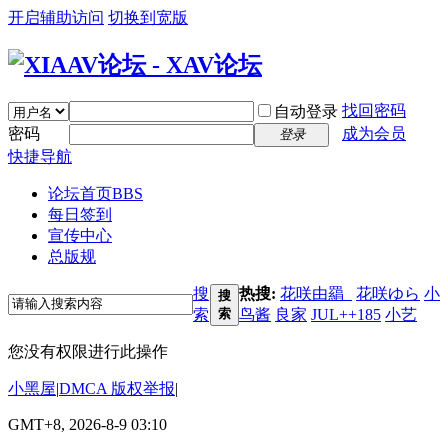
开启辅助访问
切换到宽版
找回密码
自动登录
密码
成为会员
登录
快捷导航
论坛首页
BBS
每日签到
宣传中心
总版规
搜
热搜:
花咲由羂_
花咲ゆら
小
搜
索
索
鸟酱
良家
JUL++185
小艺
您没有权限进行此操作
小黑屋
|
DMCA 版权举报
|
GMT+8, 2026-8-9 03:10