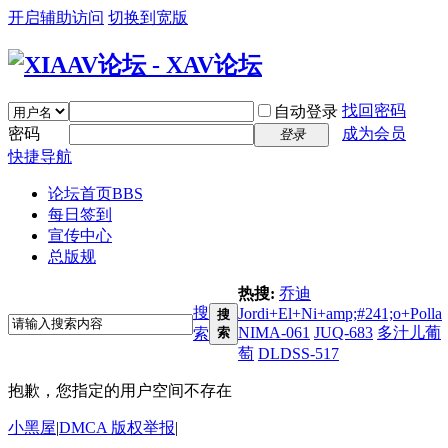
开启辅助访问
切换到宽版
找回密码
自动登录
密码
成为会员
登录
快捷导航
论坛首页
BBS
每日签到
宣传中心
总版规
热搜:
乔迪
搜
Jordi+El+Ni+amp;#241;o+Polla
搜
NIMA-061
JUQ-683
多汁儿葡
索
索
萄
DLDSS-517
抱歉，您指定的用户空间不存在
小黑屋
|
DMCA 版权举报
|