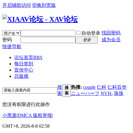
开启辅助访问
切换到宽版
找回密码
自动登录
密码
成为会员
登录
快捷导航
论坛首页
BBS
每日签到
宣传中心
总版规
搜
热搜:
couple
仁科
仁科百华
搜
索
索
ニューハーフ
NVH-
珠珠
您没有权限进行此操作
小黑屋
|
DMCA 版权举报
|
GMT+8, 2026-8-8 02:58