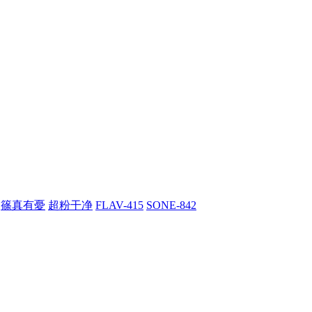
篠真有憂
超粉干净
FLAV-415
SONE-842