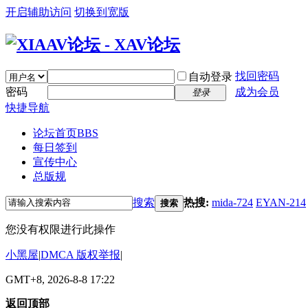
开启辅助访问
切换到宽版
找回密码
自动登录
密码
成为会员
登录
快捷导航
论坛首页
BBS
每日签到
宣传中心
总版规
搜索
热搜:
mida-724
EYAN-214
搜索
您没有权限进行此操作
小黑屋
|
DMCA 版权举报
|
GMT+8, 2026-8-8 17:22
返回顶部