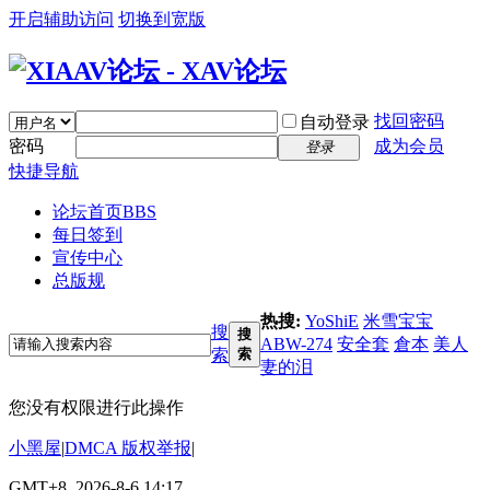
开启辅助访问
切换到宽版
找回密码
自动登录
密码
成为会员
登录
快捷导航
论坛首页
BBS
每日签到
宣传中心
总版规
热搜:
YoShiE
米雪宝宝
搜
搜
ABW-274
安全套
倉本
美人
索
索
妻的泪
您没有权限进行此操作
小黑屋
|
DMCA 版权举报
|
GMT+8, 2026-8-6 14:17