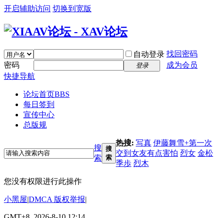
开启辅助访问
切换到宽版
找回密码
自动登录
密码
成为会员
登录
快捷导航
论坛首页
BBS
每日签到
宣传中心
总版规
热搜:
写真
伊藤舞雪+第一次
搜
搜
交到女友有点害怕
烈女
金松
索
索
季歩
烈木
您没有权限进行此操作
小黑屋
|
DMCA 版权举报
|
GMT+8, 2026-8-10 12:14