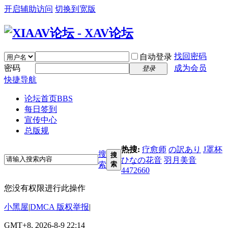
开启辅助访问
切换到宽版
找回密码
自动登录
密码
成为会员
登录
快捷导航
论坛首页
BBS
每日签到
宣传中心
总版规
热搜:
疗愈师
の訳あり
J罩杯
搜
搜
ひなの花音
羽月美音
索
索
4472660
您没有权限进行此操作
小黑屋
|
DMCA 版权举报
|
GMT+8, 2026-8-9 22:14