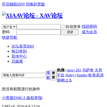
开启辅助访问
切换到宽版
找回密码
自动登录
密码
成为会员
登录
快捷导航
论坛首页
BBS
每日签到
宣传中心
总版规
热搜:
snos+281
乌萨奇
大哥
搜
搜
不在
Haley+Spades
欧美高清
索
索
柴崎はる
您没有权限进行此操作
小黑屋
|
DMCA 版权举报
|
GMT+8, 2026-8-8 13:16