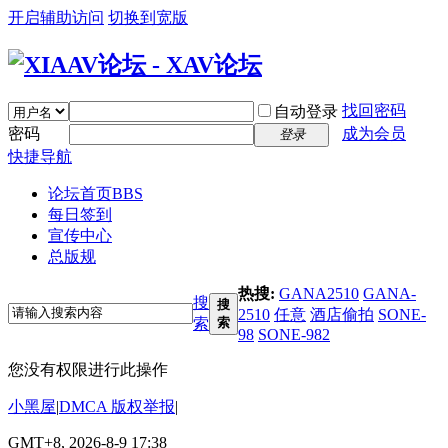
开启辅助访问
切换到宽版
找回密码
自动登录
密码
成为会员
登录
快捷导航
论坛首页
BBS
每日签到
宣传中心
总版规
热搜:
GANA2510
GANA-
搜
搜
2510
任意
酒店偷拍
SONE-
索
索
98
SONE-982
您没有权限进行此操作
小黑屋
|
DMCA 版权举报
|
GMT+8, 2026-8-9 17:38