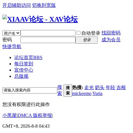
开启辅助访问
切换到宽版
找回密码
自动登录
密码
成为会员
登录
快捷导航
论坛首页
BBS
每日签到
宣传中心
总版规
搜
热搜:
走光
奶头
年轻
吉根
搜
索
索
mickeemo
Yuria
您没有权限进行此操作
小黑屋
|
DMCA 版权举报
|
GMT+8, 2026-8-8 04:43