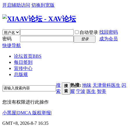
开启辅助访问
切换到宽版
找回密码
自动登录
密码
成为会员
登录
快捷导航
论坛首页
BBS
每日签到
宣传中心
总版规
搜
热搜:
地味
天津骨科医生
闪
搜
索
索
耀
宁波
医生
智美
您没有权限进行此操作
小黑屋
|
DMCA 版权举报
|
GMT+8, 2026-8-7 16:35