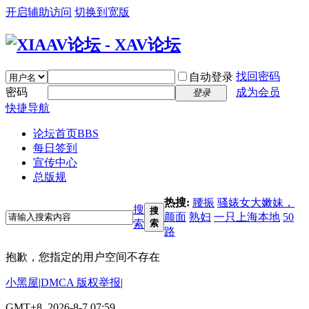
开启辅助访问
切换到宽版
找回密码
自动登录
密码
成为会员
登录
快捷导航
论坛首页
BBS
每日签到
宣传中心
总版规
热搜:
腰振
骚婊女大嫩妹，
搜
搜
颜面
熟妇
一只上海本地
50
索
索
路
抱歉，您指定的用户空间不存在
小黑屋
|
DMCA 版权举报
|
GMT+8, 2026-8-7 07:59