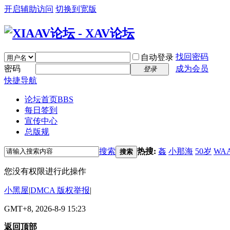
开启辅助访问
切换到宽版
找回密码
自动登录
密码
成为会员
登录
快捷导航
论坛首页
BBS
每日签到
宣传中心
总版规
搜索
热搜:
姦
小那海
50岁
WAA
搜索
您没有权限进行此操作
小黑屋
|
DMCA 版权举报
|
GMT+8, 2026-8-9 15:23
返回顶部