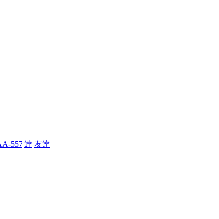
A-557
逹
友逹