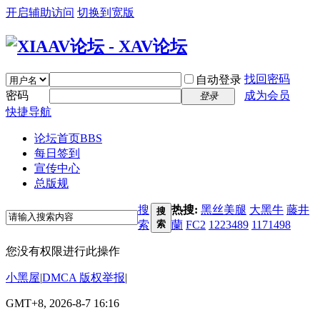
开启辅助访问
切换到宽版
找回密码
自动登录
密码
成为会员
登录
快捷导航
论坛首页
BBS
每日签到
宣传中心
总版规
搜
热搜:
黑丝美腿
大黑牛
藤井
搜
索
索
蘭
FC2
1223489
1171498
您没有权限进行此操作
小黑屋
|
DMCA 版权举报
|
GMT+8, 2026-8-7 16:16