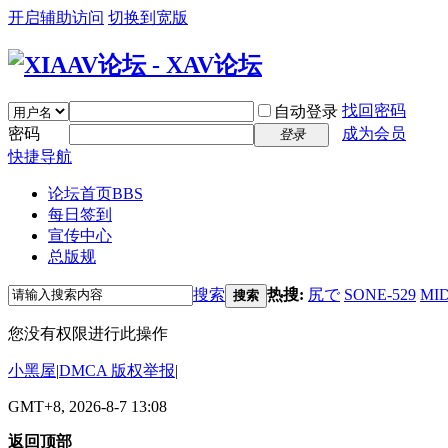
开启辅助访问
切换到宽版
找回密码
自动登录
密码
成为会员
登录
快捷导航
论坛首页
BBS
每日签到
宣传中心
总版规
搜索
热搜:
尻で
SONE-529
MID
搜索
您没有权限进行此操作
小黑屋
|
DMCA 版权举报
|
GMT+8, 2026-8-7 13:08
返回顶部