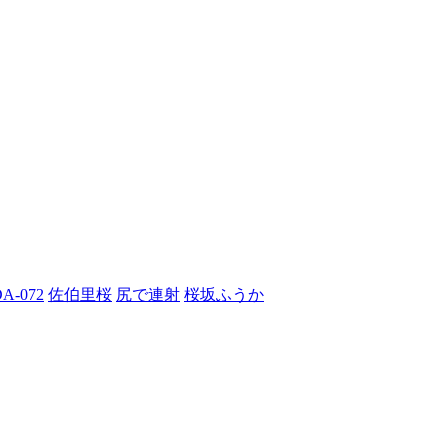
A-072
佐伯里桜
尻で連射
桜坂ふうか