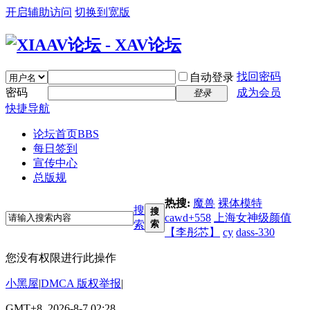
开启辅助访问
切换到宽版
找回密码
自动登录
密码
成为会员
登录
快捷导航
论坛首页
BBS
每日签到
宣传中心
总版规
热搜:
魔兽
裸体模特
搜
搜
cawd+558
上海女神级颜值
索
索
【李彤芯】
cy
dass-330
您没有权限进行此操作
小黑屋
|
DMCA 版权举报
|
GMT+8, 2026-8-7 02:28