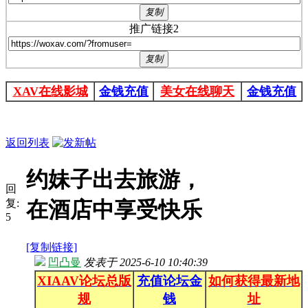
复制
推广链接2
复制
XAV在线影城
金钱充值
美女在线聊天
金钱充值
返回列表
约妹子出去旅游，
回
复:
在酒店中享受快乐
5
[复制链接]
凹凸曼
发表于
2025-6-10 10:40:39
XIAAV论坛总版
充值论坛金
如何获得最新地
规
钱
址