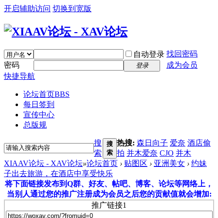
开启辅助访问
切换到宽版
找回密码
自动登录
密码
成为会员
登录
快捷导航
论坛首页
BBS
每日签到
宣传中心
总版规
搜
热搜:
森日向子
爱奈
酒店偷
搜
索
索
拍
并木爱奈
CJO
并木
XIAAV论坛 - XAV论坛
»
论坛首页
›
贴图区
›
亚洲美女
›
约妹
子出去旅游，在酒店中享受快乐
将下面链接发布到Q群、好友、帖吧、博客、论坛等网络上，
当别人通过您的推广注册成为会员之后您的贡献值就会增加:
推广链接1