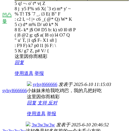
5 q! ~- o' t* v( Z
8 j y5 F% x6 X( `3 e) m* y' ~
% T! T$ `7 _. i3 E( B" F
凹凸
: c2 I, ~! |+ c6 _( @* Q) W* K
曼
5 c) d* m% D/ u0 k* N
8 E- k* j$ O# D5 b: k) x0 l0 t8 P
( |8 @2 g: q$ a( I8 o) l4 O7 Q
" u' T, |1 q$ F- X1 s8 ]
: F9 F) k7 p0 l1 [6 F: \
5 K/ g7 Z, p# V/ {
这里因你而精彩
回复
使用道具
举报
sylsyl666666
发表于
2025-6-10 11:15:03
sylsyl666666
小妹妹来给我吃鸡巴，我的几把好吃
这里因你而精彩
回复
支持
反对
使用道具
举报
3w3w3w3w
发表于
2025-6-10 20:46:52
3w3w3w3w
这好像是好多年前的一个大瓜山东的