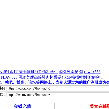
女老师因丈夫无能排卵期借种学生
勾引外卖员
勾
cawd+558
FLAV-323 黑絲美腿高跟鞋肉棒爆硬4人5P輪插幹到爽(解密 ...
友、帖吧、博客、论坛等网络上，当别人通过您的推广注册成为会
接1
接2
金钱充值
美女在线