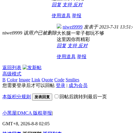
回复
支持
反对
使用道具
举报
niwei9999
发表于
2023-7-31 13:51:
niwei9999
该用户已被删除
大长腿一辈子都玩不够
这里因你而精彩
回复
支持
反对
使用道具
举报
返回列表
高级模式
B
Color
Image
Link
Quote
Code
Smilies
您需要登录后才可以回帖
登录
|
成为会员
本版积分规则
回帖后跳转到最后一页
发表回复
小黑屋
|
DMCA 版权举报
|
GMT+8, 2026-8-8 02:05