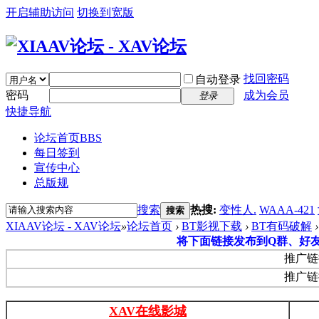
开启辅助访问
切换到宽版
找回密码
自动登录
密码
成为会员
登录
快捷导航
论坛首页
BBS
每日签到
宣传中心
总版规
搜索
热搜:
变性人.
WAAA-421
搜索
XIAAV论坛 - XAV论坛
»
论坛首页
›
BT影视下载
›
BT有码破解
›
将下面链接发布到Q群、好
推广链
推广链
XAV在线影城