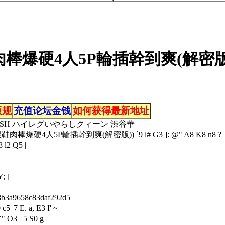
鞋肉棒爆硬4人5P輪插幹到爽(解密版
版规
充值论坛金钱
如何获得最新地址
FETISH ハイレグいやらしクィーン 渋谷華
跟鞋肉棒爆硬4人5P輪插幹到爽(解密版)
) `9 l# G3 ]: @" A8 K8 n8 ?
 l2 Q5 |
; [
a9658c83daf292d5
 c5 |7 E. a, E3 I' ~
Z" O3 _5 S0 g