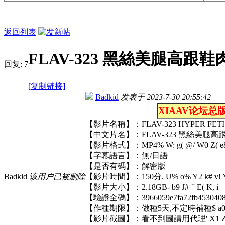
返回列表
FLAV-323 黑絲美腿高跟
回复:
7
[复制链接]
Badkid
发表于
2023-7-30 20:55:42
XIAAV论坛总
【影片名稱】：FLAV-323 HYPER 
【中文片名】：FLAV-323 黑絲美腿高
【影片格式】：MP4
% W: g( @/ W0 Z( e8
【字幕語言】：無/日語
【是否有碼】：解密版
Badkid
该用户已被删除
【影片時間】：150分
. U% o% Y2 k# v! Y
【影片大小】：2.18GB
- b9 J# `' E( K, i
【驗證全碼】：3966059e7fa72fb4530408b3
【作種期限】：做種5天,不定時補種
$ a0
【影片截圖】：看不到圖請用代理
' X1 