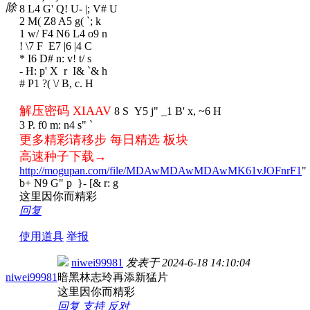
除
8 L4 G' Q! U- |; V# U
2 M( Z8 A5 g( `; k
1 w/ F4 N6 L4 o9 n
! \7 F E7 |6 |4 C
* I6 D# n: v! t/ s
- H: p' X r I& `& h
# P1 ?( \/ B, c. H
解压密码 XIAAV
8 S Y5 j" _1 B' x, ~6 H
3 P. f0 m: n4 s" `
更多精彩请移步 每日精选 板块
高速种子下载→
http://mogupan.com/file/MDAwMDAwMDAwMK61vJOFnrF1
"
b+ N9 G" p }- [& r: g
这里因你而精彩
回复
使用道具
举报
niwei99981
发表于
2024-6-18 14:10:04
niwei99981
暗黑林志玲再添新猛片
这里因你而精彩
回复
支持
反对