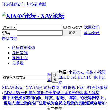
开启辅助访问
切换到宽版
找回密码
自动登录
密码
成为会员
登录
快捷导航
论坛首页
BBS
每日签到
宣传中心
总版规
热搜:
小花のん
卓鑫
小花暖
搜
搜
EBOD-893
HUNTC-
跑车比
索
索
赛
XIAAV论坛 - XAV论坛
»
论坛首页
›
BT影视下载
›
BT有码破解
›
BDA-158 十四年的梦想终于实现！波多野结衣黑人解禁
将下面链接发布到Q群、好友、帖吧、博客、论坛等网络上，
当别人通过您的推广注册成为会员之后您的贡献值就会增加:
推广链接1