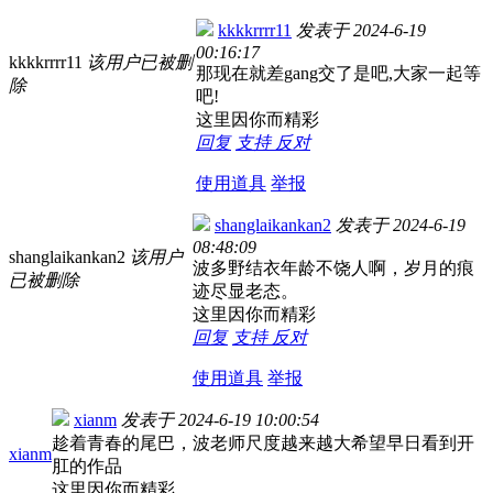
kkkkrrrr11
发表于
2024-6-19
00:16:17
kkkkrrrr11
该用户已被删
那现在就差gang交了是吧,大家一起等
除
吧!
这里因你而精彩
回复
支持
反对
使用道具
举报
shanglaikankan2
发表于
2024-6-19
08:48:09
shanglaikankan2
该用户
波多野结衣年龄不饶人啊，岁月的痕
已被删除
迹尽显老态。
这里因你而精彩
回复
支持
反对
使用道具
举报
xianm
发表于
2024-6-19 10:00:54
趁着青春的尾巴，波老师尺度越来越大希望早日看到开
xianm
肛的作品
这里因你而精彩