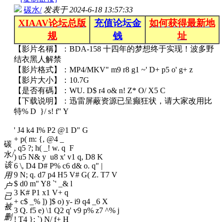
碳水/
发表于
2024-6-18 13:57:33
XIAAV论坛总版
充值论坛金
如何获得最新地
规
钱
址
【影片名稱】：BDA-158 十四年的梦想终于实现！波多野
结衣黑人解禁
【影片格式】：MP4/MKV
" m9 r8 g1 ~' D+ p5 o' g+ z
【影片大小】：10.7G
【是否有碼】：WU
. D$ r4 o& n! Z* O/ X5 C
【下载说明】：迅雷屏蔽资源已呈癫狂状，请大家改用比
特
% D }/ s! f" Y
' J4 k4 I% P2 @1 D" G
+ p( m: {, @4 _
碳
, q5 ?; h( _! w. q F
水/
) u5 N& y u8 x' v1 q, D8 K
该
6 \, D4 D# P% c6 d& o. q" |
9 N; q. d7 p4 H5 V# G( Z. T7 V
用
$ d0 m" Y8 `' _& l
户
3 K# P1 x1 V+ q
已
+ c$ _% ]) ]$ o) y- i9 q4 _6 X
被
3 Q. f5 e) \1 Q2 q' v9 p% z7 ^% j
删
! T4 }: `) N/ f+ H