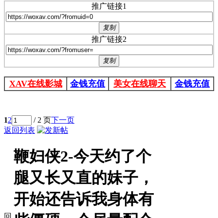
推广链接1
复制
推广链接2
复制
XAV在线影城
金钱充值
美女在线聊天
金钱充值
1
2
/ 2 页
下一页
返回列表
鞭妇侠2-今天约了个
腿又长又直的妹子，
开始还告诉我身体有
回