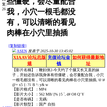
些僵硬，会尽量配合
复:
26
我，小穴一根毛都没
有，可以清晰的看见
肉棒在小穴里抽插
[复制链接]
ASEN
发表于
2025-10-30 13:45:02
XIAAV论坛总版
充值论坛金
如何获得最新地
规
钱
址
【影片名稱】：鞭妇侠2-今天约了个腿又长又直的妹
子，开始还告诉我身体有些僵硬，会尽量配合我，小穴
一根毛都没有，可以清晰的看见肉棒在小穴里抽插
, \0 \#
@+ x5 {: ?1 \$ ^: y& w
【影片格式】：MP4
【影片大小】：562 MB
/ [% }5 `, d# O8 Q' Y
【是否有碼】：无碼:
【影片類型】：国产 自拍