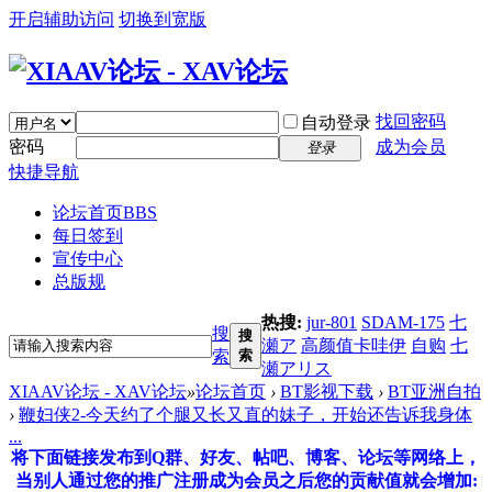
开启辅助访问
切换到宽版
找回密码
自动登录
密码
成为会员
登录
快捷导航
论坛首页
BBS
每日签到
宣传中心
总版规
热搜:
jur-801
SDAM-175
七
搜
搜
瀬ア
高颜值卡哇伊
自购
七
索
索
瀬アリス
XIAAV论坛 - XAV论坛
»
论坛首页
›
BT影视下载
›
BT亚洲自拍
›
鞭妇侠2-今天约了个腿又长又直的妹子，开始还告诉我身体
...
将下面链接发布到Q群、好友、帖吧、博客、论坛等网络上，
当别人通过您的推广注册成为会员之后您的贡献值就会增加: