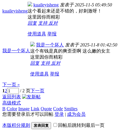
kuaileyisheng
发表于
2025-11-5 05:49:50
kuaileyisheng
这个看起来还是不错的，好刺激呀！
这里因你而精彩
回复
支持
反对
使用道具
举报
我是一个坏人
发表于
2025-11-8 01:42:50
我是一个坏人
这个有钱是真的爽歪歪啊 这么嫩的女主
这里因你而精彩
回复
支持
反对
使用道具
举报
下一页 »
1
2
/ 2 页
下一页
返回列表
高级模式
B
Color
Image
Link
Quote
Code
Smilies
您需要登录后才可以回帖
登录
|
成为会员
本版积分规则
回帖后跳转到最后一页
发表回复