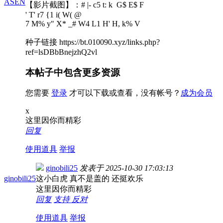
ASEN
【影片截图】：
# |- c5 t: k G$ E$ F
' T' r7 {1 i( W( @
7 M% y" X* _# W4 L1 H' H, k% V
种子链接 https://bt.010090.xyz/links.php?
ref=lsDBbBnejzhQ2vl
本帖子中包含更多资源
您需要
登录
才可以下载或查看，没有帐号？
成为会员
x
这里因你而精彩
回复
使用道具
举报
ginobili25
发表于
2025-10-30 17:03:13
ginobili25
这小白虎 真不是盖的 还挺欢乐
这里因你而精彩
回复
支持
反对
使用道具
举报