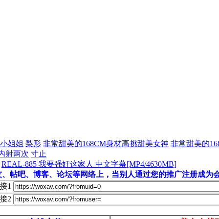
小姐姐
梨形
非常甜美的168CM身材高挑甜美女神
非常甜美的1
内射两次
寸止
REAL-885 我要强奸这家人 中文字幕[MP4/4630MB]
友、帖吧、博客、论坛等网络上，当别人通过您的推广注册成为会
接1
接2