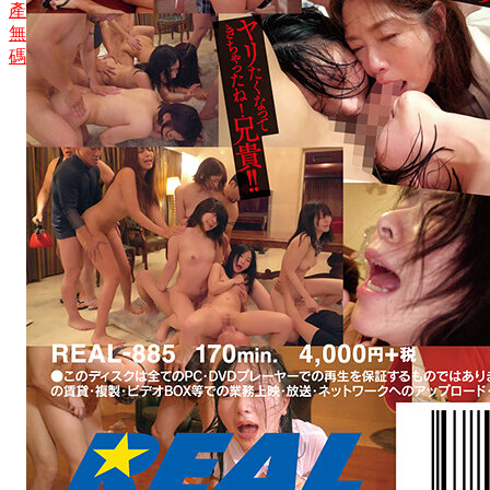
產
無
碼