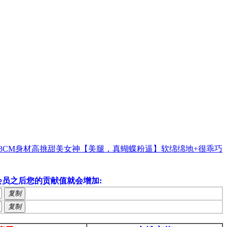
68CM身材高挑甜美女神【美腿，真蝴蝶粉逼】软绵绵地+很乖巧
员之后您的贡献值就会增加:
复制
复制