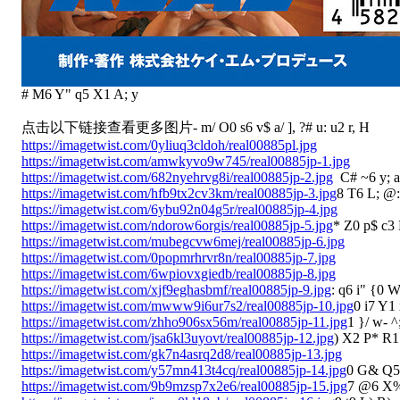
# M6 Y" q5 X1 A; y
点击以下链接查看更多图片
- m/ O0 s6 v$ a/ ], ?# u: u2 r, H
https://imagetwist.com/0yliuq3cldoh/real00885pl.jpg
https://imagetwist.com/amwkyvo9w745/real00885jp-1.jpg
https://imagetwist.com/682nyehrvg8i/real00885jp-2.jpg
C# ~6 y; a
https://imagetwist.com/hfb9tx2cv3km/real00885jp-3.jpg
8 T6 L; @:
https://imagetwist.com/6ybu92n04g5r/real00885jp-4.jpg
https://imagetwist.com/ndorow6orgis/real00885jp-5.jpg
* Z0 p$ c3
https://imagetwist.com/mubegcvw6mej/real00885jp-6.jpg
https://imagetwist.com/0popmrhrvr8n/real00885jp-7.jpg
https://imagetwist.com/6wpiovxgiedb/real00885jp-8.jpg
https://imagetwist.com/xjf9eghasbmf/real00885jp-9.jpg
: q6 i" {0 W
https://imagetwist.com/mwww9i6ur7s2/real00885jp-10.jpg
0 i7 Y1
https://imagetwist.com/zhho906sx56m/real00885jp-11.jpg
1 }/ w- 
https://imagetwist.com/jsa6kl3uyovt/real00885jp-12.jpg
) X2 P* R1
https://imagetwist.com/gk7n4asrq2d8/real00885jp-13.jpg
https://imagetwist.com/y57mn413t4cq/real00885jp-14.jpg
0 G& Q5
https://imagetwist.com/9b9mzsp7x2e6/real00885jp-15.jpg
7 @6 X%