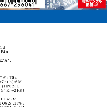
1 d
 P4 o
 E7 A" J
" \# r. T6 z
 x7 n+ h( a6 M
^; }1 k% Z( O
 G4 K; w2 H8 J
 H1 w5 X' ~
 Q6 Z( b3 I% v