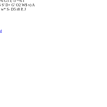
s% G5 I; \3 ~% I
n5 S' D+ G' O2 W$ v) A
w* S- D5 r8 P, J
2d