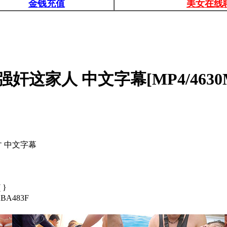
金钱充值
美女在线
要强奸这家人 中文字幕[MP4/4630
す 中文字幕
 }
BA483F