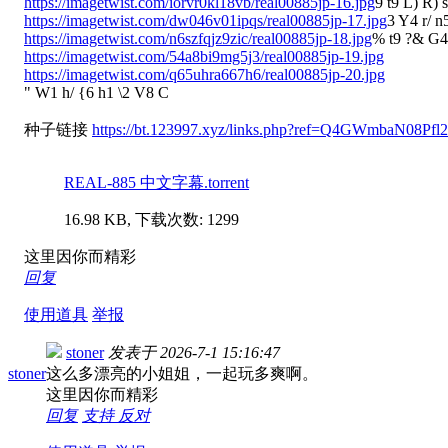
https://imagetwist.com/iorvr0kl18vb/real00885jp-16.jpg
9 t9 L) R) 
https://imagetwist.com/dw046v01ipqs/real00885jp-17.jpg
3 Y4 r/ 
https://imagetwist.com/n6szfqjz9zic/real00885jp-18.jpg
% t9 ?& G4 
https://imagetwist.com/54a8bi9mg5j3/real00885jp-19.jpg
https://imagetwist.com/q65uhra667h6/real00885jp-20.jpg
" W1 h/ {6 h1 \2 V8 C
种子链接
https://bt.123997.xyz/links.php?ref=Q4GWmbaN08Pfl
REAL-885 中文字幕.torrent
16.98 KB, 下载次数: 1299
这里因你而精彩
回复
使用道具
举报
stoner
发表于
2026-7-1 15:16:47
stoner
这么多漂亮的小姐姐，一起玩多爽啊。
这里因你而精彩
回复
支持
反对