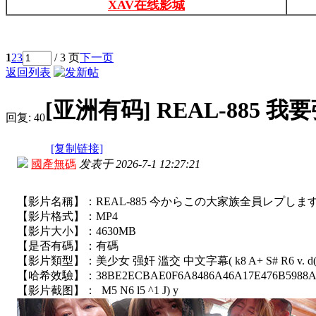
XAV在线影城
1
2
3
/ 3 页
下一页
返回列表
[亚洲有码]
REAL-885 我
回复:
40
[复制链接]
國產無碼
发表于
2026-7-1 12:27:21
【影片名稱】：REAL-885 今からこの大家族全員レプしま
【影片格式】：MP4
【影片大小】：4630MB
【是否有碼】：有碼
【影片類型】：美少女 强奸 滥交 中文字幕
( k8 A+ S# R6 v. d(
【哈希效驗】：38BE2ECBAE0F6A8486A46A17E476B5988A
【影片截图】：
M5 N6 l5 ^1 J) y