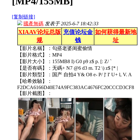
[MP4/155MB]
[复制链接]
國產無碼
发表于
2025-6-7 18:42:33
XIAAV论坛总版
充值论坛金
如何获得最新地
规
钱
址
【影片名稱】：勾搭老婆闺蜜偷情
【影片格式】：MP4
【影片大小】：155MB
8 I) G0 p9 z$ p. [: Z/ `
【是否有碼】：无碼
+ N7 @6 d3 m. T2 \) z$ [* |
【影片類型】：国产 自拍
4 Y& O8 e- P/ ]' I' U+ l, V. A
【哈希效驗】：
F2DCA6166D40E74A9FC383AC4676FC20CCCD3CF8
【影片截图】：