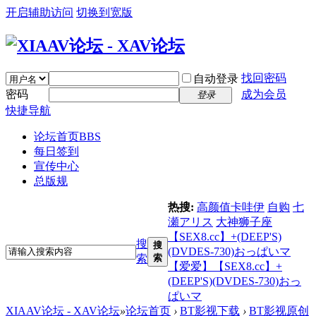
开启辅助访问
切换到宽版
找回密码
自动登录
密码
成为会员
登录
快捷导航
论坛首页
BBS
每日签到
宣传中心
总版规
热搜:
高颜值卡哇伊
自购
七
瀬アリス
大神狮子座
【SEX8.cc】+(DEEP'S)
搜
搜
(DVDES-730)おっぱいマ
索
索
【爱爱】【SEX8.cc】+
(DEEP'S)(DVDES-730)おっ
ぱいマ
XIAAV论坛 - XAV论坛
»
论坛首页
›
BT影视下载
›
BT影视原创