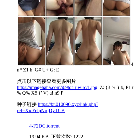
4
n* Z1 h. G# U+ G: E
点击以下链接查看更多图片
https://imagehaha.com/i69tot1uwlrc/1.jpg
: Z: {3 ^/ `( b, P1 u
% Q% X5 {' V) a! n9 P
种子链接
https://bt.010090.xyz/link.php?
ref=XicYehjNrqDyTCB
4-F2DC.torrent
19.94 KB, 下载次数: 1222